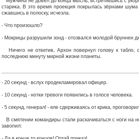
Мужчина не довёл до конца мысль, встретившись с уко
старика. В это время проекция покрылась зёрнами шума 
сжавшись в полоску, исчезла.
- Что произошло?
- Мокрицы разрушили зонд - отозвался молодой бруннен д
Ничего не ответив, Архон повернул голову к табло,
последнюю минуту мирной жизни планеты.
- 20 секунд - вслух продекламировал офицер.
- 10 секунд - нотки тревоги появились в голосе человека.
- 5 секунд, генерал! - еле сдерживаясь от крика, проговорил
В смятении командиры стали раскачиваться с ноги на ног
завопил:
- Да в конце то концов! Отдай приказ!