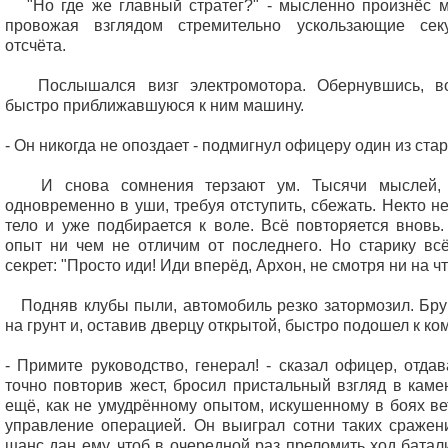
"Но где же главный стратег?" - мысленно произнёс 
провожая взглядом стремительно ускользающие сек
отсчёта.
Послышался визг электромотора. Обернувшись, во
быстро приближавшуюся к ним машину.
- Он никогда не опоздает - подмигнул офицеру один из ста
И снова сомнения терзают ум. Тысячи мыслей, г
одновременно в уши, требуя отступить, сбежать. Некто 
тело и уже подбирается к воле. Всё повторяется вновь
опыт ни чем не отличим от последнего. Но старику вс
секрет: "Просто иди! Иди вперёд, Архон, не смотря ни на чт
Подняв клубы пыли, автомобиль резко затормозил. Бру
на грунт и, оставив дверцу открытой, быстро подошел к к
- Примите руководство, генерал! - сказал офицер, отдав
точно повторив жест, бросил пристальный взгляд в каме
ещё, как не умудрённому опытом, искушенному в боях ве
управление операцией. Он выиграл сотни таких сражен
шанс дан ему, чтоб в очередной раз преломить ход батал