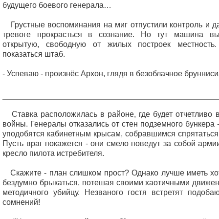
будущего боевого генерала…
Грустные воспоминания на миг отпустили контроль и д
тревоге прокрасться в сознание. Но тут машина в
открытую, свободную от жилых построек местность
показаться штаб.
- Успеваю - произнёс Архон, глядя в безоблачное брунниси
Ставка расположилась в районе, где будет отчетливо в
войны. Генералы отказались от стен подземного бункера 
уподобятся кабинетным крысам, собравшимся спрятаться 
Пусть враг покажется - они смело поведут за собой арми
кресло пилота истребителя.
Скажите - план слишком прост? Однако лучше иметь хот
бездумно брыкаться, потешая своими хаотичными движен
методичного убийцу. Незваного гостя встретят подоба
сомнений!