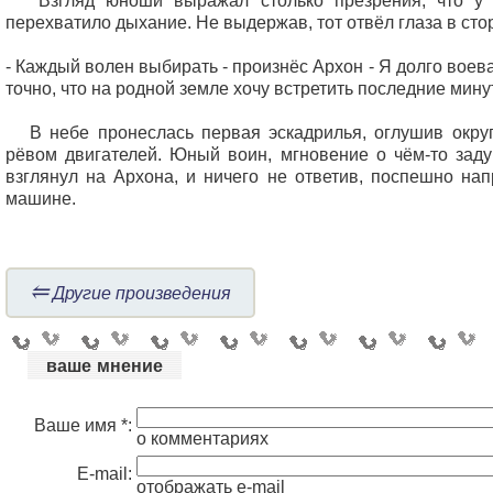
Взгляд юноши выражал столько презрения, что у 
перехватило дыхание. Не выдержав, тот отвёл глаза в сто
- Каждый волен выбирать - произнёс Архон - Я долго воева
точно, что на родной земле хочу встретить последние мину
В небе пронеслась первая эскадрилья, оглушив окру
рёвом двигателей. Юный воин, мгновение о чём-то заду
взглянул на Архона, и ничего не ответив, поспешно нап
машине.
⥢
Другие произведения
ваше мнение
Ваше имя *:
о комментариях
E-mail:
отображать e-mail