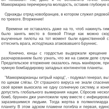
Маккормариа перечеркнула молодость, оставив глубокую о
Однажды отряд новобранцев, в котором служил рядовой
по тревоге. Вторжение!
Времени не оставалось даже на то, чтоб накинуть гим
было занять место в боевой Птице как можно скор
выученные пилоты на тот момент были единственной с
оттеснить врага, исподтишка атаковавшего Бруннис.
Конечно, юнцы с гордостью выдержали крещение б
разочарованием было узнать, что же на самом деле случи
Предательское вторжение оказалось лишь манёвром, пр
чумную бомбардировку западных континентов планеты.
"Маккормарианцы хитрый народ", - подумал генерал, вы
по щекам слёзы. От страшного вируса не знали спасения
своё время выкосила не одну солнечную систему, и коне
допустить глобального вымирания нации. Сбросив неско
бомб, бруннен джи уничтожили чуму вместе с инфициров
заразившимися людьми. Тогда жертва в полмиллиарда
планету. В этом адском пламени погибла и первая, един