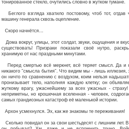
тонированное стекло, очутились словно в жутком тумане.
Беглого взгляда хватило постовому, чтоб тот, отдав ч
машину генерала сквозь оцепление.
Скоро начнётся…
Дома вокруг, улицы, этот солдат, звуки, ощущения и вку
существовать! Призраки показали своё нутро, раскр
хранимую от нас праздными минутами.
Перед смертью всё меркнет, всё теряет смысл. Да и 
никакого "смысла бытия". Что видим мы - лишь иллюзия, 
он ничто по сравнению с воздухом, коим нельзя надышат
пронизывает тело, наполняя каждую клетку; он объявля
жуткому врагу, ужаснейшему за всех ужасных - страху!
неприметны, но крошечная вселенная - человек, содрога
самых грандиозных катастроф её маленькой истории.
Архон усмехнулся. Эх, как же знакомы те переживания!
Сколько повидал он за свои шестьдесят с лишним лет. В
он побывал? Хм, даже и не вспомнить точно. Вой