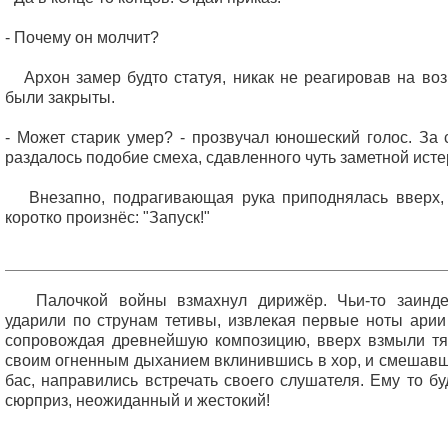
- Почему он молчит?
Архон замер будто статуя, никак не реагировав на возг
были закрыты.
- Может старик умер? - прозвучал юношеский голос. За 
раздалось подобие смеха, сдавленного чуть заметной исте
Внезапно, подрагивающая рука приподнялась вверх, 
коротко произнёс: "Запуск!"
Палочкой войны взмахнул дирижёр. Чьи-то заинде
ударили по струнам тетивы, извлекая первые ноты арии
сопровождая древнейшую композицию, вверх взмыли тя
своим огненным дыханием вклинившись в хор, и смешавш
бас, направились встречать своего слушателя. Ему то б
сюрприз, неожиданный и жестокий!