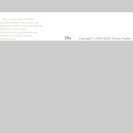
Частичная или полная
републикация материалов
данного сайта и размещение
файлов с него без
письменного разрешения
администрации сайта
18+
Copyright © 2004-2026 Энэрю ГорЫн
запрещена.