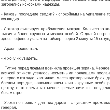
загорелись искорками надежды.
- Каковы последние сводки? - спокойным на удивление т
командир.
- Локатор фиксирует приближение мокриц. Количество ко
тысяч и более крупных и мелких особей. С долей погреш
здесь - офицер указал на таймер - через 2 минуты 15 секун
Архон прошептал:
- Я хочу их увидеть…
Тут же перед людьми возникла проекция экрана. Черное 
кляксой от кисти усеялось несметными полчищами послан
с первого взгляда, хаотичная масса прожорливых брюх, д
боевом порядке, напоминавшем клин - крупные особи р
центру, в то время как менее зрелые личинки гнездилис
бокам строя.
- Уроки не прошли для них даром - с чувством прокомм
генерал.