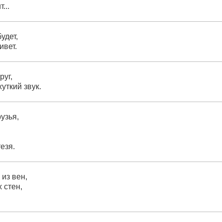
...
будет,
вет.
руг,
ткий звук.
узья,
езя.
 из вен,
 стен,