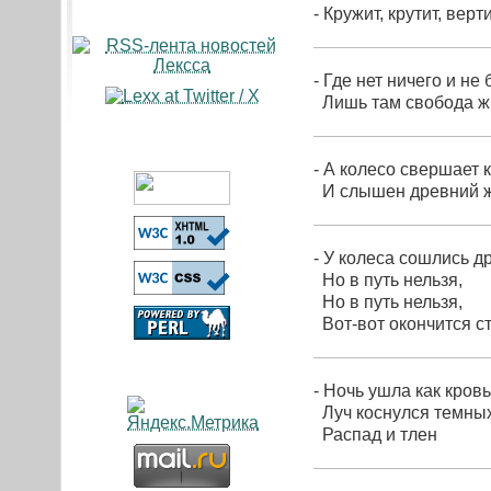
- Кружит, крутит, вертит
- Где нет ничего и не 
Лишь там свобода жи
- А колесо свершает к
И слышен древний жу
- У колеса сошлись др
Но в путь нельзя,
Но в путь нельзя,
Вот-вот окончится ст
- Ночь ушла как кровь
Луч коснулся темных
Распад и тлен