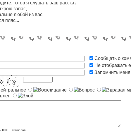
одите, готов я слушать ваш рассказ,
ткрою запас,
альше любой из вас.
я пляс...
Сообщать о ком
Не отображать e
Запомнить меня
ь
символов