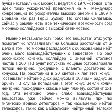
пучки нестабильных мюонов, ведутся с 1970−х годов. Вп
идею таких ускорителей предложил на VII Междунар
конференции по ускорителям высоких энергий в 1969 г
Ереване как раз Герш Будкер. По словам Силагадзе
сейчас у землян есть все технические возможности соз
мюонных коллайдеров с высокой светимостью.
Именно нестабильность "рабочего вещества" этих устр
помогает их "отлавливать" на большом расстоянии от З
Дело в том, что мюоны распадаются с образованием нейт
очень мало взаимодействующих с веществом. По рас
российского физика, коллайдер с энергией столкно
частиц в 200 ТэВ будет испускать мощные остронаправл
потоки нейтрино, "уходящие" с планеты достаточно о
конусом. На расстоянии в 20 световых лет этот конус 
"освещать" нейтрино диск радиусом в 108 км – радиус з
орбиты. В случае попадания в этот конус Земли колич
нейтрино, проходящих сквозь нашу планету, составит 3х1
год. Эти нейтрино, очень слабо взаимодействую
веществом, уже сейчас можно выявлять при по
гигантских водных детекторов – так называемых нейтр
телескопов, таких как Байкальский нейтринный телеско