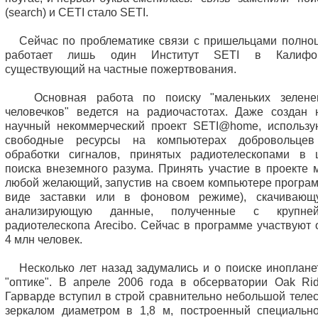
(search) и СETI стало SETI.
Сейчас по проблематике связи с пришельцами полно
работает лишь один Институт SETI в Калифор
существующий на частные пожертвования.
Основная работа по поиску "маленьких зеленен
человечков" ведется на радиочастотах. Даже создан 
научный некоммерческий проект SETI@home, использ
свободные ресурсы на компьютeрах добровольцев
обработки сигналов, принятых радиотелескопами в 
поиска внеземного разума. Принять участие в проекте 
любой желающий, запустив на своем компьютере програм
виде заставки или в фоновом режиме), скачиваю
анализирующую данные, полученные с крупней
радиотелескопа Arecibo. Cейчас в программе участвуют 
4 млн человек.
Несколько лет назад задумались и о поиске иноплане
"оптике". В апреле 2006 года в обсерватории Oak Ri
Гарварде вступил в строй сравнительно небольшой телес
зеркалом диаметром в 1,8 м, построенный специальн