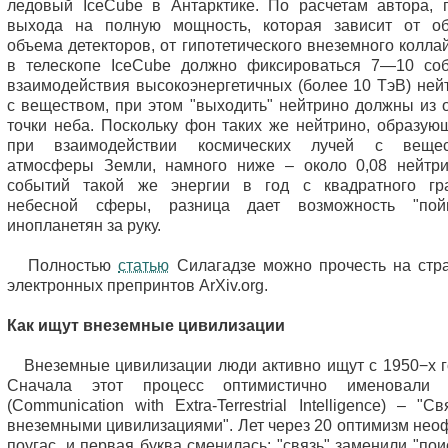
ледовый IceCube в Антарктике. По расчетам автора, 
выхода на полную мощность, которая зависит от о
объема детекторов, от гипотетического внеземного колла
в телескопе IceCube должно фиксироваться 7—10 со
взаимодействия высокоэнергетичных (более 10 ТэВ) ней
с веществом, при этом "выходить" нейтрино должны из 
точки неба. Поскольку фон таких же нейтрино, образую
при взаимодействии космических лучей с вещес
атмосферы Земли, намного ниже – около 0,08 нейтр
событий такой же энергии в год с квадратного гр
небесной сферы, разница дает возможность "пой
инопланетян за руку.
Полностью
статью
Силагадзе можно прочесть на стр
электронных препринтов ArXiv.org.
Как ищут внеземные цивилизации
Внеземные цивилизации люди активно ищут с 1950−х г
Сначала этот процесс оптимистично именовали 
(Communication with Extra-Terrestrial Intelligence) – "С
внеземными цивилизациями". Лет через 20 оптимизм нео
поугас, и первая буква сменилась: "связь" заменили "пои