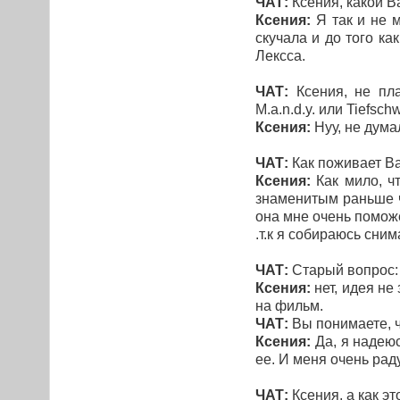
ЧАТ:
Ксения, какой 
Ксения:
Я так и не м
скучала и до того к
Лексса.
ЧАТ:
Ксения, не пл
M.a.n.d.y. или Tiefsch
Ксения:
Нуу, не дума
ЧАТ:
Как поживает Ва
Ксения:
Как мило, чт
знаменитым раньше ч
она мне очень поможе
.т.к я собираюсь сним
ЧАТ:
Старый вопрос: 
Ксения:
нет, идея не
на фильм.
ЧАТ:
Вы понимаете, ч
Ксения:
Да, я надеюс
ее. И меня очень раду
ЧАТ:
Ксения, а как э