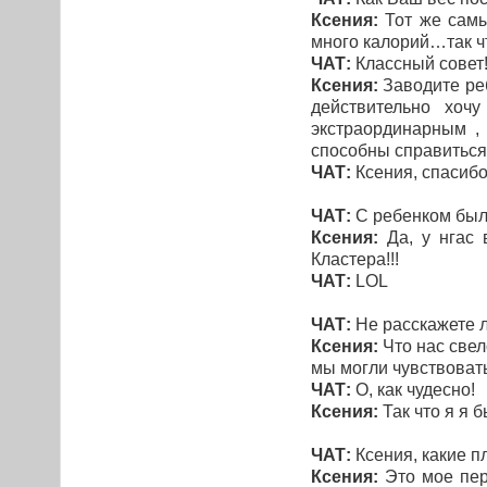
Ксения:
Тот же самый
много калорий…так ч
ЧАТ:
Классный совет
Ксения:
Заводите реб
действительно хоч
экстраординарным ,
способны справиться 
ЧАТ:
Ксения, спасибо
ЧАТ:
С ребенком было
Ксения:
Да, у нгас 
Кластера!!!
ЧАТ:
LOL
ЧАТ:
Не расскажете л
Ксения:
Что нас свел
мы могли чувствовать
ЧАТ:
О, как чудесно!
Ксения:
Так что я я 
ЧАТ:
Ксения, какие п
Ксения:
Это мое пер