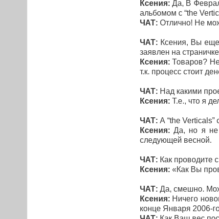
Ксения:
Да, В Феврал
альбомом с “the Vertic
ЧАТ:
Отлично! Не мо
ЧАТ:
Ксения, Вы еще
заявлен на страничк
Ксения:
Товаров? Не
т.к. процесс стоит д
ЧАТ:
Над какими про
Ксения:
Т.е., что я 
ЧАТ:
А “the Verticals”
Ксения:
Да, но я не
следующей весной.
ЧАТ:
Как проводите с
Ксения:
«Как Вы пров
ЧАТ:
Да, смешно. Мож
Ксения:
Ничего новог
конце Января 2006-го 
ЧАТ:
Как Ваш вес по