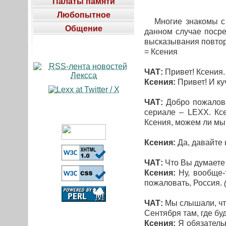
Палаты памяти
Любопытное
Многие знакомы с в
Общение
данном случае поср
высказывания повто
= Ксения
ЧАТ:
Привет! Ксения.
Ксения:
Привет! И ку
ЧАТ:
Добро пожалова
сериале – LEXX. Кс
Ксения, можем ли мы
Ксения:
Да, давайте 
ЧАТ:
Что Вы думаете 
Ксения:
Ну, вообще-т
пожаловать, Россия.
ЧАТ:
Мы слышали, что
Сентября там, где 
Ксения:
Я обязательн