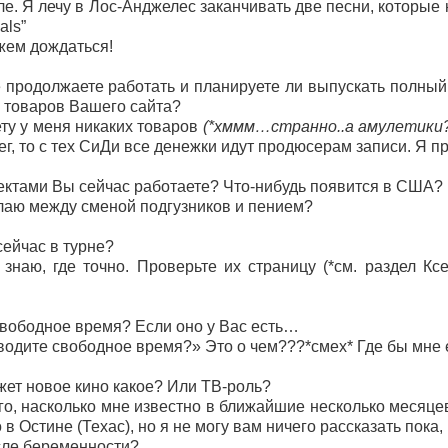
е. Я лечу в Лос-Анджелес заканчивать две песни, которые
als”
жем дождаться!
 продолжаете работать и планируете ли выпускать полны
е товаров Вашего сайта?
ту у меня никаких товаров
(*хммм…странно..а амулетики? 
енег, то с тех СиДи все денежки идут продюсерам записи. Я 
ектами Вы сейчас работаете? Что-нибудь появится в США?
делаю между сменой подгузников и пением?
 сейчас в турне?
 знаю, где точно. Проверьте их страницу (*см. раздел К
вободное время? Если оно у Вас есть…
одите свободное время?» Это о чем???*смех* Где бы мне 
ет новое кино какое? Или ТВ-роль?
о, насколько мне известно в ближайшие несколько месяцев,
в Остине (Техас), но я не могу вам ничего рассказать пока,
сле беременности?