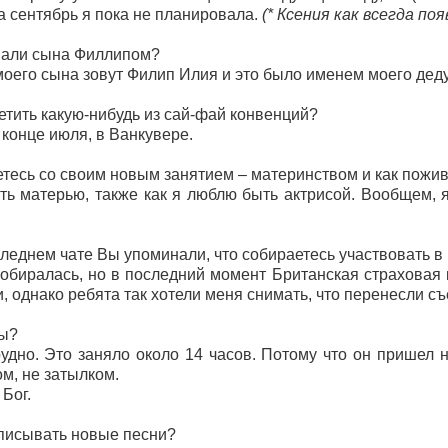
на сентябрь я пока не планировала.
(* Ксения как всегда п
али сына Филлипом?
оего сына зовут Филип Илия и это было именем моего деду
тить какую-нибудь из сай-фай конвенций?
конце июля, в Ванкувере.
тесь со своим новым занятием – материнством и как пожи
 матерью, также как я люблю быть актрисой. Вообщем, я 
леднем чате Вы упоминали, что собираетесь участвовать в
обиралась, но в последний момент Британская страховая 
 однако ребята так хотели меня снимать, что перенесли с
ды?
дно. Это заняло около 14 часов. Потому что он пришел на
цом, не затылком.
Бог.
писывать новые песни?