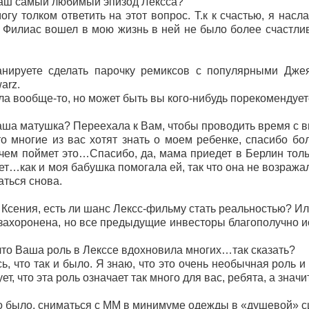
Ваш самый любимый эпизод Лексса?
огу толком ответить на этот вопрос. Т.к к счастью, я на
ак Филиас вошел в мою жизнь в ней не было более счастлив
анируете сделать парочку ремиксов с популярными Дж
warz.
ла вообще-то, но может быть вы кого-нибудь порекомендуе
ша матушка? Переехала к Вам, чтобы проводить время с вн
о многие из вас хотят знать о моем ребенке, спасибо бо
ем поймет это…Спасибо, да, мама приедет в Берлин толь
т…как и моя бабушка помогала ей, так что она не возража
аться снова.
Ксения, есть ли шанс Лексс-фильму стать реальностью? Ил
 захоронена, но все предыдущие инвесторы благополучно ис
то Ваша роль в Лекссе вдохновила многих…так сказать?
ь, что так и было. Я знаю, что это очень необычная роль и
ет, что эта роль означает так много для вас, ребята, а значи
то было, сниматься с ММ в минимуме одежды в «душевой» сц