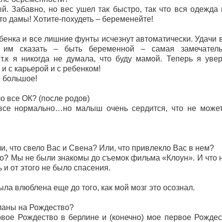
. Забавно, но вес ушел так быстро, так что вся одежда 
то дамы! Хотите-похудеть – беременейте!
!
енка и все лишние фунты исчезнут автоматически. Удачи в
у им сказать – быть беременной – самая замечател
 т.к я никогда не думала, что буду мамой. Теперь я у
и с карьерой и с ребенком!
 большое!
 все ОК? (после родов)
все нормально…но малыш очень сердится, что не мож
и, что свело Вас и Свена? Или, что привлекло Вас в нем?
о? Мы не были знакомы до съемок фильма «Клоун». И что нас
 и от этого не было спасения.
была влюблена еще до того, как мой мозг это осознал.
ланы на Рождество?
вое Рождество в берлине и (конечно) мое первое Рождес