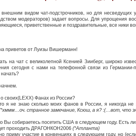
нешним видом чат-подстрочников, но для несведущих уто
едством модераторов) задает вопросы. Для упрощения в
ряющиеся, приветственные и поздравительные, все ники 
ча приветов от Луизы Вишерманн!
ть на чат с великолепной Ксенией Зииберг, широко изве
ения сегодня с нами на телефонной связи из Германии-п
 начать?
начнем.
о своих(LEXX) Фанах из России?
о я не знаю сколько моих фанов в России, я никогда не 
(*хммм…оч. странное замечание, Ксюш, а я? :(…вот, что з
 Вы собираетесь посетить США в следующем году. Есть ли
будет проходить ДРАГОНКОН2006
(*Атланта)
о приму участие в конвенциях в следующем году, но (есл