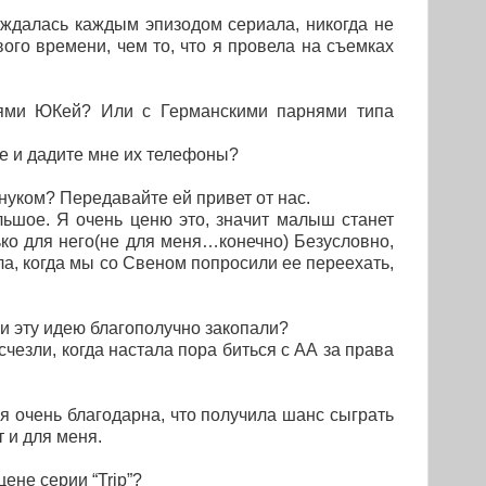
слаждалась каждым эпизодом сериала, никогда не
ого времени, чем то, что я провела на съемках
еями ЮКей? Или с Германскими парнями типа
те и дадите мне их телефоны?
уком? Передавайте ей привет от нас.
льшое. Я очень ценю это, значит малыш станет
ко для него(не для меня…конечно) Безусловно,
ла, когда мы со Свеном попросили ее переехать,
и эту идею благополучно закопали?
чезли, когда настала пора биться с АА за права
 я очень благодарна, что получила шанс сыграть
т и для меня.
ене серии “Trip”?