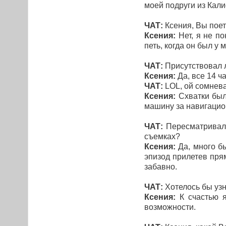
моей подруги из Кал
ЧАТ:
Ксения, Вы поет
Ксения:
Нет, я не по
петь, когда он был у 
ЧАТ:
Присутствовал 
Ксения:
Да, все 14 ч
ЧАТ:
LOL, ой сомнева
Ксения:
Схватки был
машину за навигацион
ЧАТ:
Пересматривали 
съемках?
Ксения:
Да, много б
эпизод прилетев прям
забавно.
ЧАТ:
Хотелось бы узн
Ксения:
К счастью я
возможности.