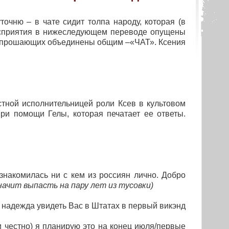
чню – в чате сидит толпа народу, которая (в
осприятия в нижеследующем переводе опущены
вопрошающих объединены общим –«ЧАТ». Ксения
стной исполнительницей роли Ксев в культовом
ри помощи Гелы, которая печатает ее ответы.
знакомилась ни с кем из россиян лично. Добро
начит выпасть на пару лет из тусовки)
 надежда увидеть Вас в Штатах в первый викэнд
и честно) я планирую это на конец июля/первые