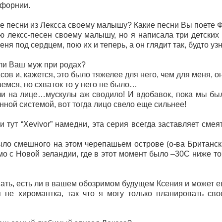
ифорнии.
е песни из Лексса своему малышу? Какие песни Вы поете 
ю лексс-песен своему малышу, но я написала три детских
меня под сердцем, пою их и теперь, а он глядит так, будто узн
ли Ваш муж при родах?
асов и, кажется, это было тяжелее для него, чем для меня,
емся, но схваток то у него не было…
и на лице…мускулы аж сводило! И вдобавок, пока мы был
ной системой, вот тогда лицо свело еще сильнее!
тут “Xevivor” намедни, эта серия всегда заставляет смея
ыло смешного на этом черепашьем острове (о-ва Британс
о с Новой зеландии, где в этот момент было –30С ниже то
ать, есть ли в вашем обозримом будущем Ксения и может е
 не хиромантка, так что я могу только планировать с