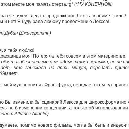
 этом месте моя память стерта.*g*
(*НУ КОНЕЧНО!!!)
на счет идеи сделать продолжение Лексса в аниме-стиле?
ы и нет! Я буду рада любому продолжению Лексса!
ен Дубин (Джигеротта)
, я тебя люблю!
красавица моя! Потеряла тебя совсем в этом материнстве.
бмен любезностями и междометиями..милыми, но не ин
щает, что забежала на пять минут, передать прив
 Убегает.
, мой муж звонит из Франкфурта, передает всем тут привет.
но Вы изменили бы сценарий Лексса для широкоформатно
речь не б изменении концепции, а только об использовани
ает Alliance Atlantic)
думаете, помимо нового фильма, могла бы быть и видео-иг