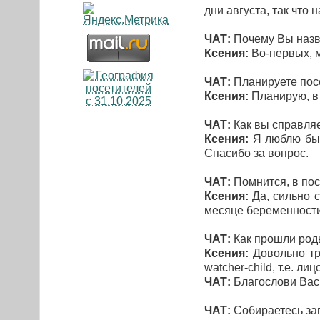
дни августа, так что 
ЧАТ:
Почему Вы назв
Ксения:
Во-первых, м
ЧАТ:
Планируете посе
Ксения:
Планирую, в 
ЧАТ:
Как вы справляе
Ксения:
Я люблю быть
Спасибо за вопрос.
ЧАТ:
Помнится, в пос
Ксения:
Да, сильно с
месяце беременности,
ЧАТ:
Как прошли ро
Ксения:
Довольно тру
watcher-child, т.е. ли
ЧАТ:
Благослови Вас 
ЧАТ:
Собираетесь за