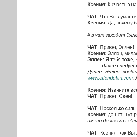
Ксения:
К счастью на
ЧАТ:
Что Вы думаете 
Ксения:
Да, почему б
# в чат заходит Элл
ЧАТ:
Привет, Эллен!
Ксения:
Эллен, милая
Эллен:
Я тебя тоже, 
………далее следует о
Далее Эллен сооб
www.ellendubin.com
.
Ксения:
Извините все
ЧАТ:
Привет! Свен!
ЧАТ:
Насколько силь
Ксения:
да нет! Тут 
имени до хвоста облад
ЧАТ:
Ксения, как Вы 