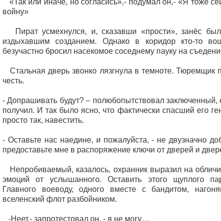
«Так или иначе, но согласись»,- подумал он,- «Я тоже се
войну»
Пират усмехнулся, и, сказавши «прости», занёс был
издыхавшим созданием. Однако в коридор кто-то во
безучастно бросил насекомое соседнему пауку на съедени
Стальная дверь звонко лязгнула в темноте. Тюремщик п
честь.
- Допрашивать будут? – полюбопытствовал заключенный, 
получил. И так было ясно, что фактически спасший его г
просто так, навестить.
- Оставьте нас наедине, и пожалуйста, - не двузначно до
предоставьте мне в распоряжение ключи от дверей и двер
Непробиваемый, казалось, охранник выразил на обличи
эмоций от услышанного. Оставить этого щуплого пар
Главного воеводу, одного вместе с бандитом, нагон
вселенский флот разбойником.
-Неет,- запротестовал он, - я не могу…