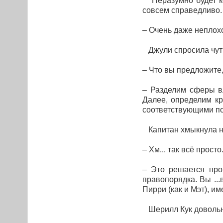
Неразумно будет ком
совсем справедливо.
– Очень даже неплохо
Джули спросила чуть
– Что вы предложите
– Разделим сферы в
Далее, определим кр
соответствующими п
Капитан хмыкнула н
– Хм... так всё прос
– Это решается про
правопорядка. Вы ..
Пирри (как и Мэт), и
Шерилл Кук довольн