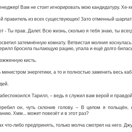
неджер! Вам не стоит игнорировать мою кандидатуру. Хе-хе
 правитель из всех существующих! Зато отменный шарлатан
от - Ты прав, Далет. Всю жизнь, сколько я тебя знаю, ты всег
ветил затемнённую комнату. Ветвистая молния коснулась п
ерилл бросила пылающую рацию, упала и ещё долго билась
ожженную кисть.
ь министром энергетики, а то и полностью заменить весь ка
дей.
забеспокоился Тарилл, – ведь я служил вам верой и правдой
еребил он, чуть склонив голову. – В целом я польщён, 
нию. Хмм... может повезёт и в этот раз?
 что-либо предпринять, только молча смотрел на него. Джу