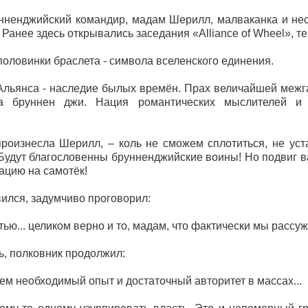
ненджийский командир, мадам Шерилл, малваканка и нес
 Ранее здесь открывались заседания «Аlliance of Wheel», те
ловинки браслета - символа вселенского единения.
льянса - наследие былых времён. Прах величайшей межга
а бруннен джи. Нация романтических мыслителей и м
произнесла Шерилл, – коль не сможем сплотиться, не уст
 Будут благословенны брунненджийские воины! Но подвиг ва
уацию на самотёк!
лся, задумчиво проговорил:
ью... целиком верно и то, мадам, что фактически мы рассуж
, полковник продолжил:
еем необходимый опыт и достаточный авторитет в массах...