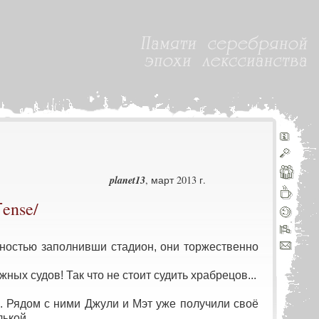
planet13
, март 2013 г.
ense/
остью заполнивши стадион, они торжественно
х судов! Так что не стоит судить храбрецов...
 Рядом с ними Джули и Мэт уже получили своё
ькой.