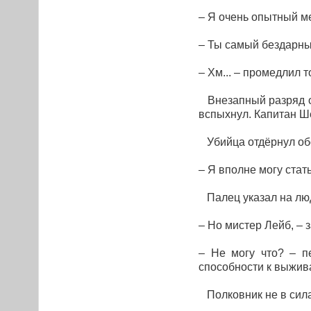
– Я очень опытный ме
– Ты самый бездарный
– Хм... – промедлил т
Внезапный разряд ос
вспыхнул. Капитан Ш
Убийца отдёрнул об
– Я вполне могу стат
Палец указал на лю
– Но мистер Лейб, – 
– Не могу что? – п
способности к выжива
Полковник не в силах