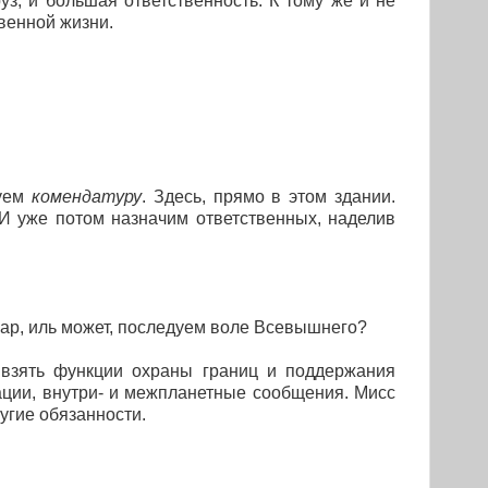
з, и большая ответственность. К тому же и не
венной жизни.
зуем
комендатуру
. Здесь, прямо в этом здании.
 И уже потом назначим ответственных, наделив
айнар, иль может, последуем воле Всевышнего?
 взять функции охраны границ и поддержания
ации, внутри- и межпланетные сообщения. Мисс
угие обязанности.