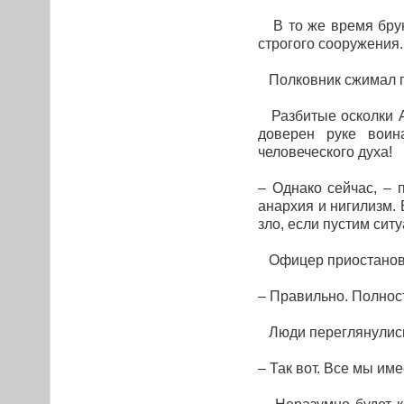
В то же время брун
строгого сооружения.
Полковник сжимал по
Разбитые осколки А
доверен руке воин
человеческого духа!
– Однако сейчас, – 
анархия и нигилизм.
зло, если пустим сит
Офицер приостанови
– Правильно. Полност
Люди переглянулись
– Так вот. Все мы им