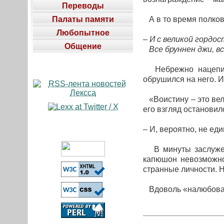
Переводы
Палаты памяти
А в то время полков
Любопытное
– И с великой гордо
Общение
Все бруннен джи, все
Небрежно нацепив 
обрушился на него. И 
«Воистину – это вели
его взгляд остановил
– И, вероятно, не еди
В минуты заслуженн
капюшон невозможно
странные личности. 
Вдоволь «налюбовавш