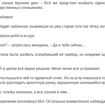
г сказал бруннен джи. – Всё же предстоит выбрать един
дарственных отношениях.
обавил:
е будет набожная, выжившая из ума старая толстая тётка, ко
вала робота из рук:
тая? – затряслась женщина, – Да я тебя сейчас...
тела было разбить оскорбивший её прибор, но вовремя од
 А в целом всё верно решили. Меня лично всё устраивает.
- послышался чей-то ядовитый голос. Из-за угла показался 
ыло разглядеть крохотную ранку, окрашенную запекшейся к
головы капюшон, и все узнали в нём...
 изумлении воскликнул Мэт. Остальные внимательно наблюда