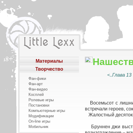
Нашеств
Материалы
Творчество
<..Глава 13
Фан-фики
Фан-арт
Фан-видео
Косплей
Ролевые игры
Восемьсот с лишним
Постановки
встречали героев, со
Компьютерные игры
Жалостный десяток су
Модификации
On-line игры
Бруннен джи выстро
Мобильник
вознаграждение – ма