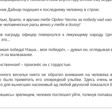
ник Дайнар подошел к последнему человеку в строю:
стью, Крато, я вручаю тебе Орден Чести за победу над на
 человеческие расы вечно у тебя в долгу!
награду, офицер повернулся к ликующему народу. Цел
это...
кая победа! Наша... моя победа!», – думал он, оглядывая
ся на малваканке.
нственная! – произнёс он с гордостью.
ого веселья никто не обратил внимания на человека в 
 было приметить его зловредной улыбки. Здесь очень м
Но для вынесших насекомый ад любой двуногий показался бы
ись» зрелищем, человек поспешил уйти, толкнув попавшег