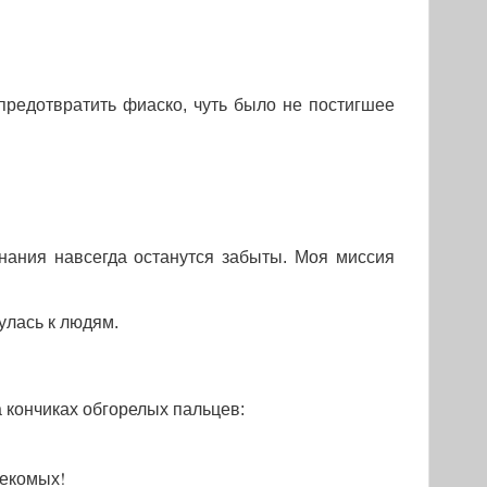
редотвратить фиаско, чуть было не постигшее
нания навсегда останутся забыты. Моя миссия
улась к людям.
 кончиках обгорелых пальцев:
секомых!