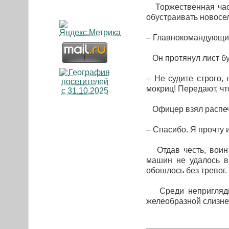
Торжественная част
обустраивать новосе
– Главнокомандующий
Он протянул лист бу
– Не судите строго,
мокриц! Передают, ч
Офицер взял распеч
– Спасибо. Я прочту
Отдав честь, воин н
машин не удалось в
обошлось без тревог.
Среди неприглядно
желеобразной слизнев