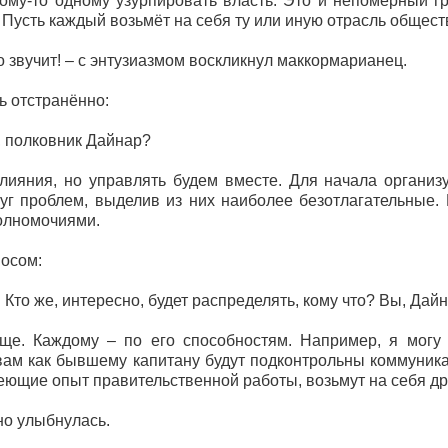
у-то одному узурпировать власть. Это и непомерный гру
 Пусть каждый возьмёт на себя ту или иную отрасль общест
 звучит! – с энтузиазмом воскликнул маккормарианец.
 отстранённо:
, полковник Дайнар?
лияния, но управлять будем вместе. Для начала органи
уг проблем, выделив из них наиболее безотлагательные.
олномочиями.
осом:
то. Кто же, интересно, будет распределять, кому что? Вы, Д
ще. Каждому – по его способностям. Например, я могу
.вам как бывшему капитану будут подконтрольны коммуник
меющие опыт правительственной работы, возьмут на себя др
о улыбнулась.