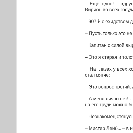
– Ещё одно! – вдру
Вирион во всех госу
907-й с ехидством д
– Пусть только это н
Капитан с силой выр
– Это я старая и толс
На глазах у всех хо
стал мягче:
– Это вопрос третий.
– А меня лично нет! 
на его груди можно б
Незнакомец стянул с 
– Мистер Лейб... – в