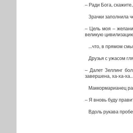
– Ради Бога, скажите
Зрачки заполнила че
– Цель моя – желани
великую цивилизацию!
...что, в прямом смы
Друзья с ужасом гля
– Далет Зеллинг бо
завершена, ха-ха-ха..
Маккормарианец разр
– Я вновь буду правит
Вдоль рукава пробеж