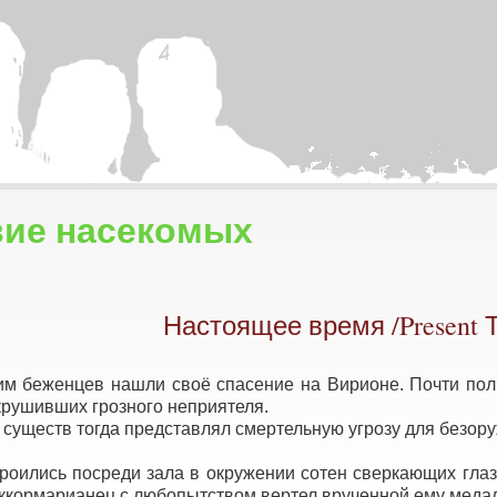
ие насекомых
Настоящее время /Present Т
 беженцев нашли своё спасение на Вирионе. Почти полн
крушивших грозного неприятеля.
ществ тогда представлял смертельную угрозу для безоружны
ились посреди зала в окружении сотен сверкающих глаз.
ккормарианец с любопытством вертел врученной ему медал