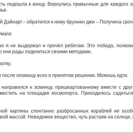
ь подошла к концу. Вернулись привычные для каждого з
лье.
 Дайнар! – обратился к нему бруннен джи – Получена сро
маги:
 но я не выдержал и прочёл ребятам. Это победа, полко
то они рады поделиться своими методами.
атку.
 и после оповещу всех о принятом решении. Можешь идти.
аправился к эсминцу, пришвартованному вместе с другим
местить на площадке космопорта. Приходилось садиться
й картины спонтанно разбросанных кораблей не особо
ой массой. Неведомое вещество, чуть растаяв на солнце, 