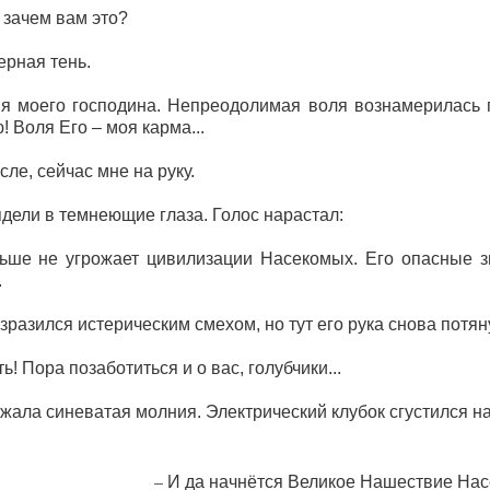
, зачем вам это?
рная тень.
я моего господина. Непреодолимая воля вознамерилась п
 Воля Его – моя карма...
сле, сейчас мне на руку.
дели в темнеющие глаза. Голос нарастал:
льше не угрожает цивилизации Насекомых. Его опасные з
.
азился истерическим смехом, но тут его рука снова потян
ь! Пора позаботиться и о вас, голубчики...
ала синеватая молния. Электрический клубок сгустился на
– И да начнётся Великое Нашествие На