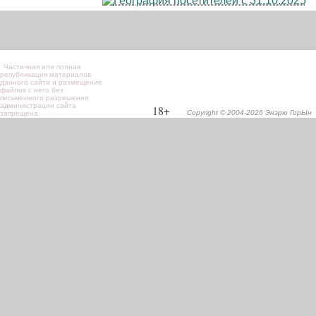
Частичная или полная
републикация материалов
данного сайта и размещение
файлов с него без
письменного разрешения
администрации сайта
18+
Copyright © 2004-2026 Энэрю ГорЫн
запрещена.