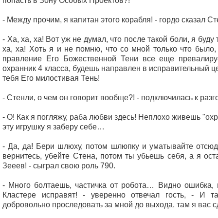
попасть в Зону Особых Проектов?!
- Между прочим, я капитан этого корабля! - гордо сказал Ст
- Ха, ха, ха! Вот уж не думал, что после такой боли, я буду 
ха, ха! Хоть я и не помню, что со мной только что было,
правление Его Божественной Тени все еще превалируе
охранник 4 класса, будешь направлен в исправительный це
тебя Его милостивая Тень!
- Стенли, о чем он говорит вообще?! - подключилась к разг
- О! Как я погляжу, раба любви здесь! Неплохо живешь "ох
эту игрушку я заберу себе…
- Да, да! Бери шлюху, потом шлюпку и уматывайте отсюд
вернитесь, убейте Стена, потом ты убьешь себя, а я ост
Зееев! - сыграл свою роль 790.
- Много болтаешь, частичка от робота… Видно ошибка, 
Кластере исправят! - уверенно отвечал гость, - И т
добровольно проследовать за мной до выхода, там я вас с