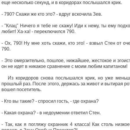
еще несколько секунд, и в коридорах послышался крик.
- 790? Скажи же кто это? - вдруг вскочила Зев.
- "Клац" Ничего я тебе не скажу! Иди к нему, ты ему под
любит! Ха-ха! - переключился 790.
- Ох, 790! Ну мне хоть скажи, кто это! - взвыл Стен от о
790.
- Это омерзительно, пошлое, нижайшее, жестокое и эгоис
он не идет в никакое сравнение с моим любим капитаном!
Из коридоров снова послышался крик, но уже меньше
прошлый раз. После этого, держась за живот и вытирая рот
вошел посетитель.
- Кто вы такие? - спросил гость, - где охрана?
- Какая охрана? - в недоумении ответил Стен.
- Так, как я погляжу охранник 4 класса! Как столь низко